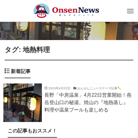
Tog
nav
タグ: 地熱料理
新着記事
2023年4月22日
おんせんニューステーマ記事
長野「中房温泉」4月22日営業開始！燕
岳登山口の秘湯。焼山の『地熱蒸し』
料理や温泉プールも楽しめる
この記事もおススメ！