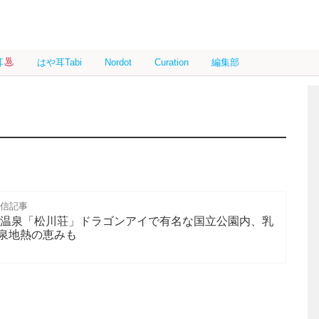
耳
はや耳Tabi
Nordot
Curation
編集部
配信記事
川温泉「松川荘」ドラゴンアイで有名な国立公園内、乳
泉地熱の恵みも