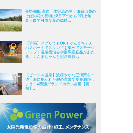
長野/開田高原「木曽馬の里」御嶽山麓の
そばの花の見頃は8月下旬から9月上旬！
真っ白で可憐な花の絨毯...
【群馬】アプリでもOK！ぐんまちゃん
パスポートでスタンプを集めてステージ
アップ！温泉宿泊券や群馬産直品があた
る！ぐんまちゃんと記念撮影も...
【ビーチ＆温泉】波穏やかな三河湾を一
望！海に抱かれた岬の温泉で夏を満喫し
よう！●西浦グランドホテル吉慶【愛
知】...