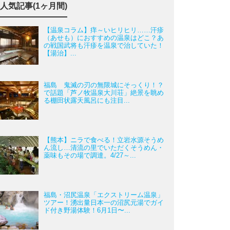
人気記事(1ヶ月間)
【温泉コラム】痒～いヒリヒリ……汗疹
（あせも）におすすめの温泉はどこ？あ
の戦国武将も汗疹を温泉で治していた！
【湯治】...
福島 鬼滅の刃の無限城にそっくり！？
で話題「芦ノ牧温泉大川荘」絶景を眺め
る棚田状露天風呂にも注目...
【熊本】ニラで食べる！立岩水源そうめ
ん流し…清流の里でいただくそうめん・
薬味もその場で調達。4/27～...
福島・沼尻温泉「エクストリーム温泉」
ツアー！湧出量日本一の沼尻元湯でガイ
ド付き野湯体験！6月1日〜...