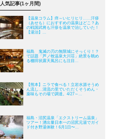
人気記事(1ヶ月間)
【温泉コラム】痒～いヒリヒリ……汗疹
（あせも）におすすめの温泉はどこ？あ
の戦国武将も汗疹を温泉で治していた！
【湯治】...
福島 鬼滅の刃の無限城にそっくり！？
で話題「芦ノ牧温泉大川荘」絶景を眺め
る棚田状露天風呂にも注目...
【熊本】ニラで食べる！立岩水源そうめ
ん流し…清流の里でいただくそうめん・
薬味もその場で調達。4/27～...
福島・沼尻温泉「エクストリーム温泉」
ツアー！湧出量日本一の沼尻元湯でガイ
ド付き野湯体験！6月1日〜...