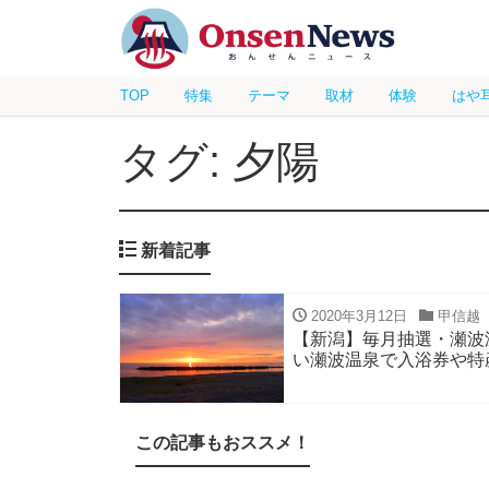
TOP
特集
テーマ
取材
体験
はや
タグ: 夕陽
新着記事
2020年3月12日
甲信越
【新潟】毎月抽選・瀬波
い瀬波温泉で入浴券や特
この記事もおススメ！