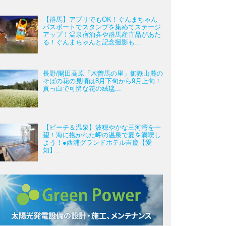
【群馬】アプリでもOK！ぐんまちゃん
パスポートでスタンプを集めてステージ
アップ！温泉宿泊券や群馬産直品があた
る！ぐんまちゃんと記念撮影も...
長野/開田高原「木曽馬の里」御嶽山麓の
そばの花の見頃は8月下旬から9月上旬！
真っ白で可憐な花の絨毯...
【ビーチ＆温泉】波穏やかな三河湾を一
望！海に抱かれた岬の温泉で夏を満喫し
よう！●西浦グランドホテル吉慶【愛
知】...