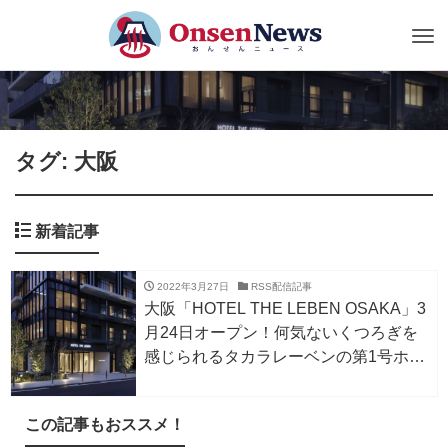
Tog
nav
タグ: 大阪
新着記事
2022年3月27日
RSS配信記事
大阪「HOTEL THE LEBEN OSAKA」3
月24日オープン！何気ないくつろぎを
感じられるタカラレーベンの第1号ホテ
ル
この記事もおススメ！