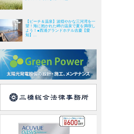
【ビーチ＆温泉】波穏やかな三河湾を一
望！海に抱かれた岬の温泉で夏を満喫し
よう！●西浦グランドホテル吉慶【愛
知】...