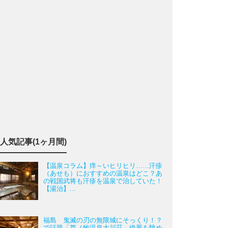
人気記事(1ヶ月間)
【温泉コラム】痒～いヒリヒリ……汗疹
（あせも）におすすめの温泉はどこ？あ
の戦国武将も汗疹を温泉で治していた！
【湯治】...
福島 鬼滅の刃の無限城にそっくり！？
で話題「芦ノ牧温泉大川荘」絶景を眺め