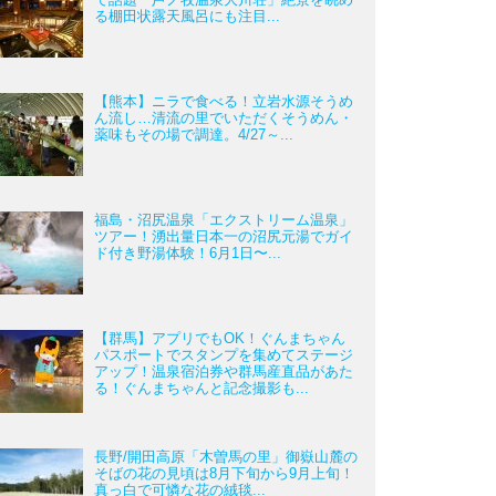
る棚田状露天風呂にも注目...
【熊本】ニラで食べる！立岩水源そうめ
ん流し…清流の里でいただくそうめん・
薬味もその場で調達。4/27～...
福島・沼尻温泉「エクストリーム温泉」
ツアー！湧出量日本一の沼尻元湯でガイ
ド付き野湯体験！6月1日〜...
【群馬】アプリでもOK！ぐんまちゃん
パスポートでスタンプを集めてステージ
アップ！温泉宿泊券や群馬産直品があた
る！ぐんまちゃんと記念撮影も...
長野/開田高原「木曽馬の里」御嶽山麓の
そばの花の見頃は8月下旬から9月上旬！
真っ白で可憐な花の絨毯...