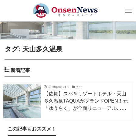
Tog
nav
タグ: 天山多久温泉
新着記事
2018年9月24日
九州
【佐賀】スパ＆リゾートホテル・天山
多久温泉TAQUAがグランドOPEN！元
「ゆうらく」が全面リニューアル…水
着で1年中楽しめるスパ＆プールエリア
に大人のシガーバーまで！
この記事もおススメ！