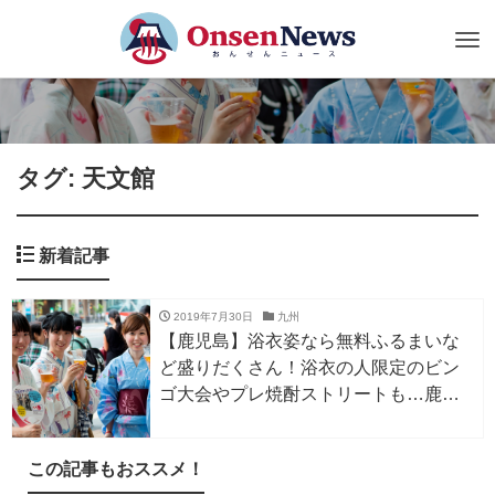
Tog
nav
タグ: 天文館
新着記事
2019年7月30日
九州
【鹿児島】浴衣姿なら無料ふるまいな
ど盛りだくさん！浴衣の人限定のビン
ゴ大会やプレ焼酎ストリートも…鹿児
島市の天文館六月灯ゆかた祭り
この記事もおススメ！