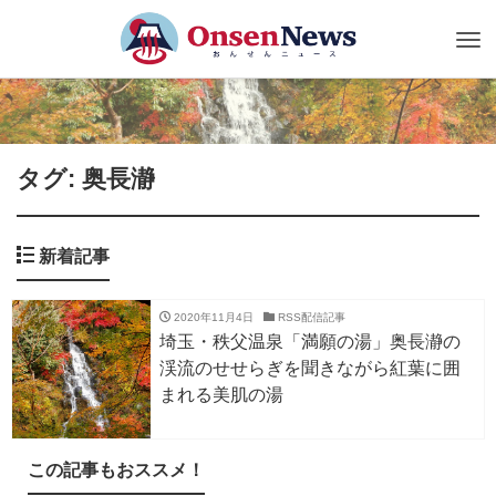
Tog
nav
タグ: 奥長瀞
新着記事
2020年11月4日
RSS配信記事
埼玉・秩父温泉「満願の湯」奥長瀞の
渓流のせせらぎを聞きながら紅葉に囲
まれる美肌の湯
この記事もおススメ！