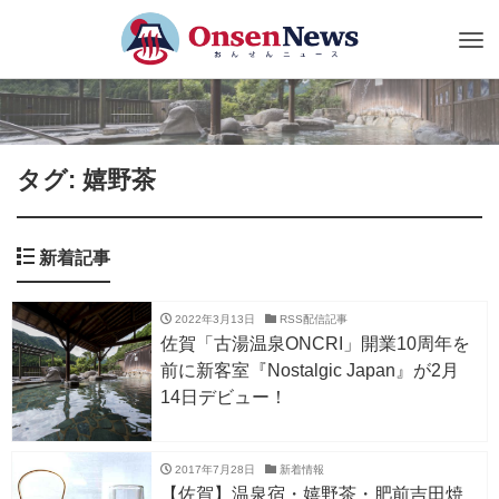
Tog
nav
タグ: 嬉野茶
新着記事
2022年3月13日
RSS配信記事
佐賀「古湯温泉ONCRI」開業10周年を
前に新客室『Nostalgic Japan』が2月
14日デビュー！
2017年7月28日
新着情報
【佐賀】温泉宿・嬉野茶・肥前吉田焼