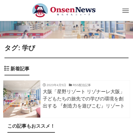
Tog
nav
タグ: 学び
新着記事
2023年4月5日
RSS配信記事
大阪「星野リゾート リゾナーレ大阪」
子どもたちの旅先での学びの環境を創
出する 『創造力を遊びこむ』リゾート
この記事もおススメ！