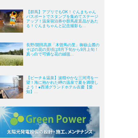
【群馬】アプリでもOK！ぐんまちゃん
パスポートでスタンプを集めてステージ
アップ！温泉宿泊券や群馬産直品があた
る！ぐんまちゃんと記念撮影も...
長野/開田高原「木曽馬の里」御嶽山麓の
そばの花の見頃は8月下旬から9月上旬！
真っ白で可憐な花の絨毯...
【ビーチ＆温泉】波穏やかな三河湾を一
望！海に抱かれた岬の温泉で夏を満喫し
よう！●西浦グランドホテル吉慶【愛
知】...