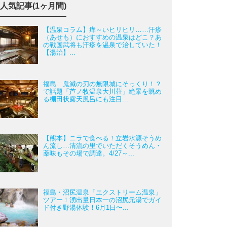
人気記事(1ヶ月間)
【温泉コラム】痒～いヒリヒリ……汗疹
（あせも）におすすめの温泉はどこ？あ
の戦国武将も汗疹を温泉で治していた！
【湯治】...
福島 鬼滅の刃の無限城にそっくり！？
で話題「芦ノ牧温泉大川荘」絶景を眺め
る棚田状露天風呂にも注目...
【熊本】ニラで食べる！立岩水源そうめ
ん流し…清流の里でいただくそうめん・
薬味もその場で調達。4/27～...
福島・沼尻温泉「エクストリーム温泉」
ツアー！湧出量日本一の沼尻元湯でガイ
ド付き野湯体験！6月1日〜...