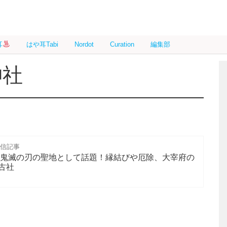
耳
はや耳Tabi
Nordot
Curation
編集部
神社
配信記事
」鬼滅の刃の聖地として話題！縁結びや厄除、大宰府の
古社