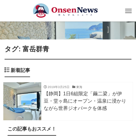
Tog
nav
タグ: 富岳群青
新着記事
2019年3月25日
東海
【静岡】1日6組限定「繭二梁」が伊
豆・堂ヶ島にオープン・温泉に浸かり
ながら世界ジオパークを体感
この記事もおススメ！