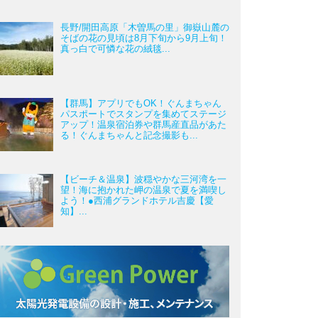
長野/開田高原「木曽馬の里」御嶽山麓の
そばの花の見頃は8月下旬から9月上旬！
真っ白で可憐な花の絨毯...
【群馬】アプリでもOK！ぐんまちゃん
パスポートでスタンプを集めてステージ
アップ！温泉宿泊券や群馬産直品があた
る！ぐんまちゃんと記念撮影も...
【ビーチ＆温泉】波穏やかな三河湾を一
望！海に抱かれた岬の温泉で夏を満喫し
よう！●西浦グランドホテル吉慶【愛
知】...