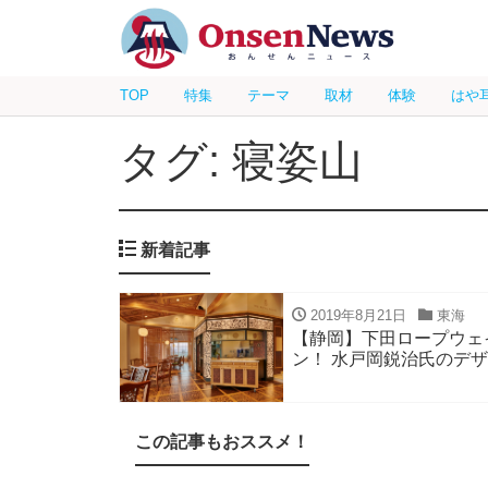
TOP
特集
テーマ
取材
体験
はや
タグ: 寝姿山
新着記事
2019年8月21日
東海
【静岡】下田ロープウェ
ン！ 水戸岡鋭治氏のデ
この記事もおススメ！