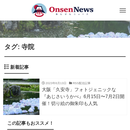
Tog
nav
タグ: 寺院
新着記事
2023年6月13日
RSS配信記事
大阪「久安寺」フォトジェニックな
『あじさいうかべ』6月15日〜7月2日開
催！切り絵の御朱印も人気
この記事もおススメ！