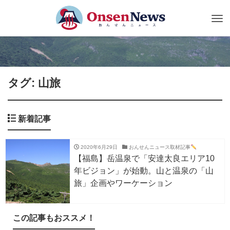
Tog
nav
タグ: 山旅
新着記事
2020年6月29日
おんせんニュース取材記事
【福島】岳温泉で「安達太良エリア10
年ビジョン」が始動。山と温泉の「山
旅」企画やワーケーション
この記事もおススメ！