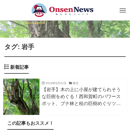
Tog
nav
タグ: 岩手
新着記事
2019年9月21日
東北
【岩手】木の上に小屋が建てられそう
な巨樹をめぐる！西和賀町のパワース
ポット、ブナ林と桂の巨樹めぐりツア
ー。紅葉の時期も美しい…7/20〜
11/10。
この記事もおススメ！