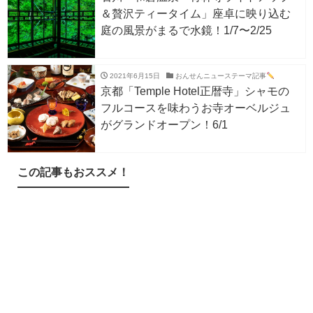
＆贅沢ティータイム」座卓に映り込む
庭の風景がまるで水鏡！1/7〜2/25
2021年6月15日
おんせんニューステーマ記事
京都「Temple Hotel正暦寺」シャモの
フルコースを味わうお寺オーベルジュ
がグランドオープン！6/1
この記事もおススメ！