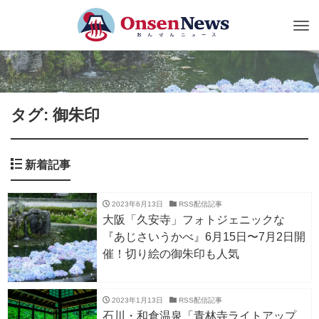
Tog
nav
タグ: 御朱印
新着記事
2023年6月13日
RSS配信記事
大阪「久安寺」フォトジェニックな
『あじさいうかべ』6月15日〜7月2日開
催！切り絵の御朱印も人気
2023年1月13日
RSS配信記事
石川・和倉温泉「青林寺ライトアップ