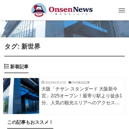
Tog
nav
タグ: 新世界
新着記事
2022年2月17日
RSS配信記事
大阪「チサン スタンダード 大阪新今
宮」2/25オープン！最寄り駅より徒歩1
分、人気の観光エリアへのアクセスも
良好
この記事もおススメ！