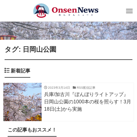
Tog
nav
タグ: 日岡山公園
新着記事
2023年3月14日
RSS配信記事
兵庫/加古川『ぼんぼりライトアップ』
日岡山公園の1000本の桜を照らす！3月
18日(土)から実施
この記事もおススメ！