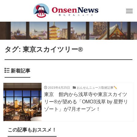
Tog
nav
タグ: 東京スカイツリー®
新着記事
2023年4月25日
おんせんニュース取材記事
東京 館内から浅草寺や東京スカイツ
リー®が望める「OMO3浅草 by 星野リ
ゾート」が7月オープン！
この記事もおススメ！