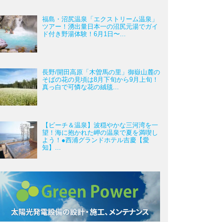
福島・沼尻温泉「エクストリーム温泉」
ツアー！湧出量日本一の沼尻元湯でガイ
ド付き野湯体験！6月1日〜...
長野/開田高原「木曽馬の里」御嶽山麓の
そばの花の見頃は8月下旬から9月上旬！
真っ白で可憐な花の絨毯...
【ビーチ＆温泉】波穏やかな三河湾を一
望！海に抱かれた岬の温泉で夏を満喫し
よう！●西浦グランドホテル吉慶【愛
知】...