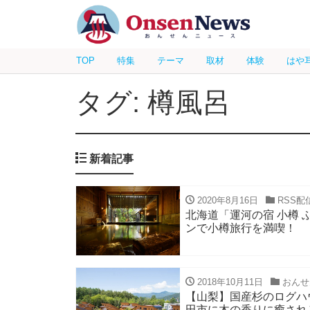
TOP
特集
テーマ
取材
体験
はや
タグ: 樽風呂
新着記事
2020年8月16日
RSS配
北海道「運河の宿 小樽 
ンで小樽旅行を満喫！
2018年10月11日
おんせ
【山梨】国産杉のログハ
田市に木の香りに癒され