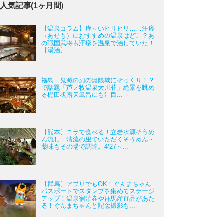
人気記事(1ヶ月間)
【温泉コラム】痒～いヒリヒリ……汗疹
（あせも）におすすめの温泉はどこ？あ
の戦国武将も汗疹を温泉で治していた！
【湯治】...
福島 鬼滅の刃の無限城にそっくり！？
で話題「芦ノ牧温泉大川荘」絶景を眺め
る棚田状露天風呂にも注目...
【熊本】ニラで食べる！立岩水源そうめ
ん流し…清流の里でいただくそうめん・
薬味もその場で調達。4/27～...
【群馬】アプリでもOK！ぐんまちゃん
パスポートでスタンプを集めてステージ
アップ！温泉宿泊券や群馬産直品があた
る！ぐんまちゃんと記念撮影も...