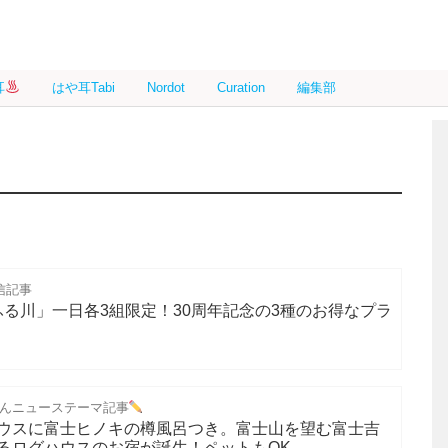
耳
はや耳Tabi
Nordot
Curation
編集部
信記事
ふる川」一日各3組限定！30周年記念の3種のお得なプラ
んニューステーマ記事
ウスに富士ヒノキの樽風呂つき。富士山を望む富士吉
るログハウスのお宿が誕生！ペットもOK