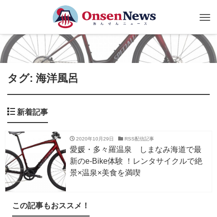
Tog
nav
タグ: 海洋風呂
新着記事
2020年10月29日
RSS配信記事
愛媛・多々羅温泉 しまなみ海道で最
新のe-Bike体験 ！レンタサイクルで絶
景×温泉×美食を満喫
この記事もおススメ！