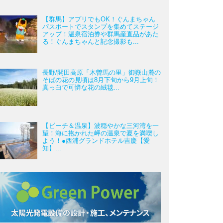
【群馬】アプリでもOK！ぐんまちゃん
パスポートでスタンプを集めてステージ
アップ！温泉宿泊券や群馬産直品があた
る！ぐんまちゃんと記念撮影も...
長野/開田高原「木曽馬の里」御嶽山麓の
そばの花の見頃は8月下旬から9月上旬！
真っ白で可憐な花の絨毯...
【ビーチ＆温泉】波穏やかな三河湾を一
望！海に抱かれた岬の温泉で夏を満喫し
よう！●西浦グランドホテル吉慶【愛
知】...