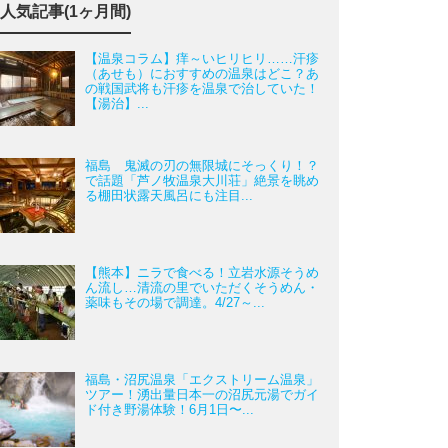
人気記事(1ヶ月間)
【温泉コラム】痒～いヒリヒリ……汗疹
（あせも）におすすめの温泉はどこ？あ
の戦国武将も汗疹を温泉で治していた！
【湯治】...
福島 鬼滅の刃の無限城にそっくり！？
で話題「芦ノ牧温泉大川荘」絶景を眺め
る棚田状露天風呂にも注目...
【熊本】ニラで食べる！立岩水源そうめ
ん流し…清流の里でいただくそうめん・
薬味もその場で調達。4/27～...
福島・沼尻温泉「エクストリーム温泉」
ツアー！湧出量日本一の沼尻元湯でガイ
ド付き野湯体験！6月1日〜...