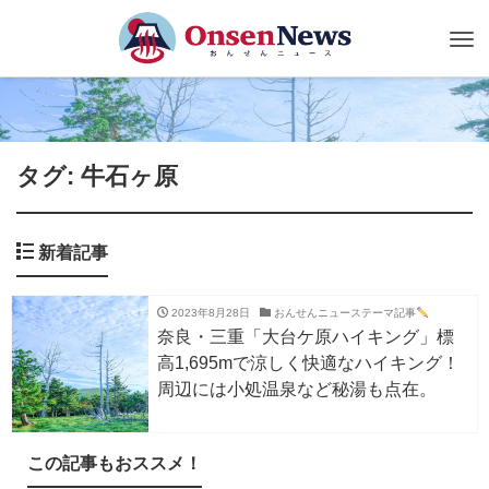
Tog
nav
タグ: 牛石ヶ原
新着記事
2023年8月28日
おんせんニューステーマ記事
奈良・三重「大台ケ原ハイキング」標
高1,695mで涼しく快適なハイキング！
周辺には小処温泉など秘湯も点在。
この記事もおススメ！