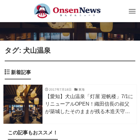
Tog
nav
タグ: 犬山温泉
新着記事
2017年7月18日
東海
【愛知】犬山温泉「灯屋 迎帆楼」7/1に
リニューアルOPEN！織田信長の叔父
が築城したそのままが残る木造天守・
犬山城を眺める歴史好きにはたまらな
い大人の宿
この記事もおススメ！