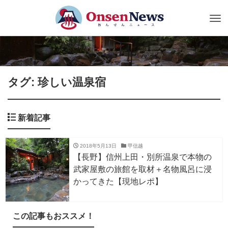
Tog
nav
タグ: 珍しい温泉宿
新着記事
2018年5月13日
甲信越
【長野】信州上田・別所温泉で本物の
武家屋敷の旅館を取材＋名物風呂に浸
かってきた【現地レポ】
この記事もおススメ！