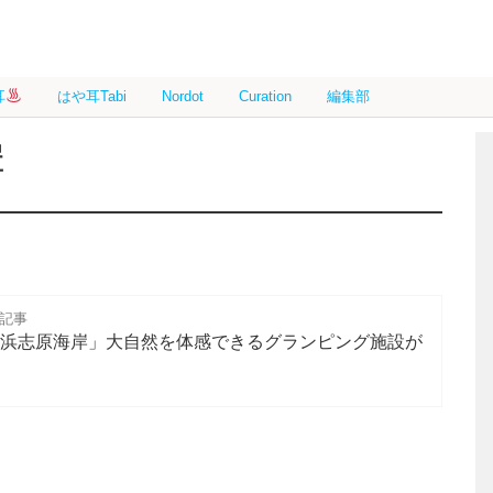
耳
はや耳Tabi
Nordot
Curation
編集部
岸
信記事
tdoor白浜志原海岸」大自然を体感できるグランピング施設が