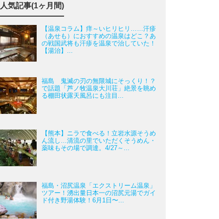
人気記事(1ヶ月間)
【温泉コラム】痒～いヒリヒリ……汗疹
（あせも）におすすめの温泉はどこ？あ
の戦国武将も汗疹を温泉で治していた！
【湯治】...
福島 鬼滅の刃の無限城にそっくり！？
で話題「芦ノ牧温泉大川荘」絶景を眺め
る棚田状露天風呂にも注目...
【熊本】ニラで食べる！立岩水源そうめ
ん流し…清流の里でいただくそうめん・
薬味もその場で調達。4/27～...
福島・沼尻温泉「エクストリーム温泉」
ツアー！湧出量日本一の沼尻元湯でガイ
ド付き野湯体験！6月1日〜...