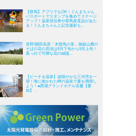
【群馬】アプリでもOK！ぐんまちゃん
パスポートでスタンプを集めてステージ
アップ！温泉宿泊券や群馬産直品があた
る！ぐんまちゃんと記念撮影も...
長野/開田高原「木曽馬の里」御嶽山麓の
そばの花の見頃は8月下旬から9月上旬！
真っ白で可憐な花の絨毯...
【ビーチ＆温泉】波穏やかな三河湾を一
望！海に抱かれた岬の温泉で夏を満喫し
よう！●西浦グランドホテル吉慶【愛
知】...