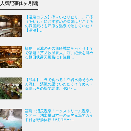
人気記事(1ヶ月間)
【温泉コラム】痒～いヒリヒリ……汗疹
（あせも）におすすめの温泉はどこ？あ
の戦国武将も汗疹を温泉で治していた！
【湯治】...
福島 鬼滅の刃の無限城にそっくり！？
で話題「芦ノ牧温泉大川荘」絶景を眺め
る棚田状露天風呂にも注目...
【熊本】ニラで食べる！立岩水源そうめ
ん流し…清流の里でいただくそうめん・
薬味もその場で調達。4/27～...
福島・沼尻温泉「エクストリーム温泉」
ツアー！湧出量日本一の沼尻元湯でガイ
ド付き野湯体験！6月1日〜...