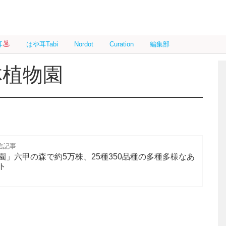
耳
はや耳Tabi
Nordot
Curation
編集部
林植物園
信記事
」六甲の森で約5万株、25種350品種の多種多様なあ
ト