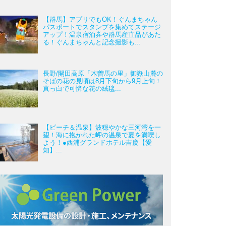
【群馬】アプリでもOK！ぐんまちゃん
パスポートでスタンプを集めてステージ
アップ！温泉宿泊券や群馬産直品があた
る！ぐんまちゃんと記念撮影も...
長野/開田高原「木曽馬の里」御嶽山麓の
そばの花の見頃は8月下旬から9月上旬！
真っ白で可憐な花の絨毯...
【ビーチ＆温泉】波穏やかな三河湾を一
望！海に抱かれた岬の温泉で夏を満喫し
よう！●西浦グランドホテル吉慶【愛
知】...