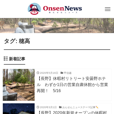
Tog
nav
タグ: 穂高
新着記事
2020年5月16日
甲信越
【長野】休暇村リトリート安曇野ホテ
ル わずか1日の営業自粛休館から営業
再開！ 5/16
2020年3月1日
おんせんニューステーマ記事
【長野】2020年新規オープンの休暇村