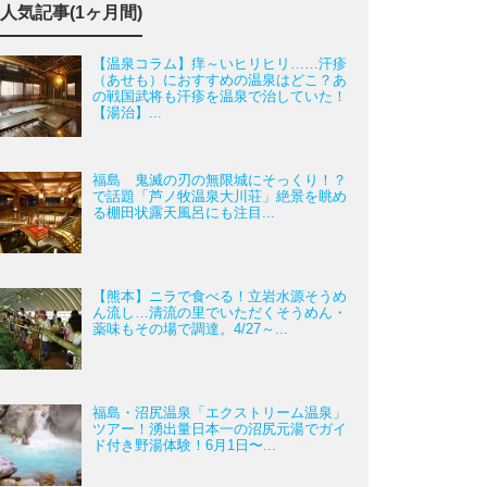
人気記事(1ヶ月間)
【温泉コラム】痒～いヒリヒリ……汗疹
（あせも）におすすめの温泉はどこ？あ
の戦国武将も汗疹を温泉で治していた！
【湯治】...
福島 鬼滅の刃の無限城にそっくり！？
で話題「芦ノ牧温泉大川荘」絶景を眺め
る棚田状露天風呂にも注目...
【熊本】ニラで食べる！立岩水源そうめ
ん流し…清流の里でいただくそうめん・
薬味もその場で調達。4/27～...
福島・沼尻温泉「エクストリーム温泉」
ツアー！湧出量日本一の沼尻元湯でガイ
ド付き野湯体験！6月1日〜...