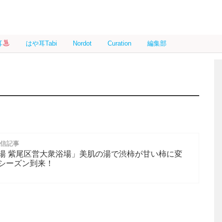
耳
はや耳Tabi
Nordot
Curation
編集部
配信記事
湯 紫尾区営大衆浴場」美肌の湯で渋柿が甘い柿に変
シーズン到来！