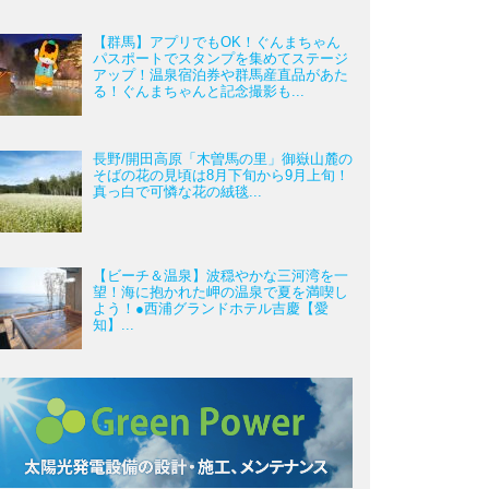
【群馬】アプリでもOK！ぐんまちゃん
パスポートでスタンプを集めてステージ
アップ！温泉宿泊券や群馬産直品があた
る！ぐんまちゃんと記念撮影も...
長野/開田高原「木曽馬の里」御嶽山麓の
そばの花の見頃は8月下旬から9月上旬！
真っ白で可憐な花の絨毯...
【ビーチ＆温泉】波穏やかな三河湾を一
望！海に抱かれた岬の温泉で夏を満喫し
よう！●西浦グランドホテル吉慶【愛
知】...