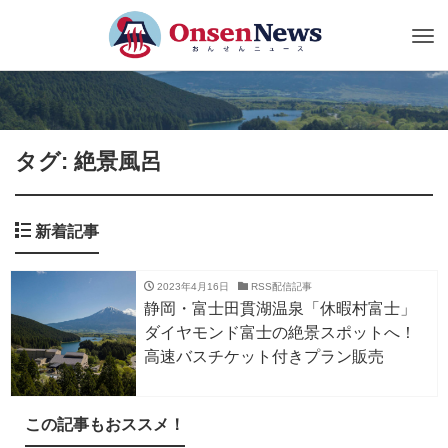
Tog
nav
タグ: 絶景風呂
新着記事
2023年4月16日
RSS配信記事
静岡・富士田貫湖温泉「休暇村富士」
ダイヤモンド富士の絶景スポットへ！
高速バスチケット付きプラン販売
この記事もおススメ！