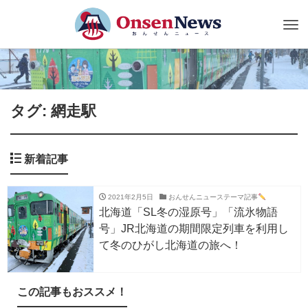
Tog
nav
タグ: 網走駅
新着記事
2021年2月5日
おんせんニューステーマ記事
北海道「SL冬の湿原号」「流氷物語
号」JR北海道の期間限定列車を利用し
て冬のひがし北海道の旅へ！
この記事もおススメ！