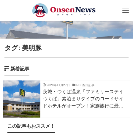
Tog
nav
タグ: 美明豚
新着記事
2020年11月27日
RSS配信記事
茨城・つくば温泉「ファミリーステイ
つくば」素泊まりタイプのロードサイ
ドホテルがオープン！家族旅行に最
適！
この記事もおススメ！