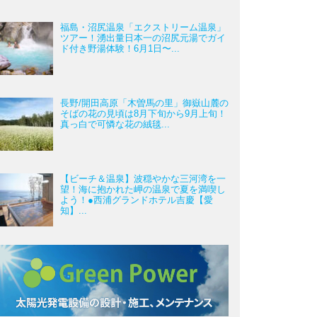
福島・沼尻温泉「エクストリーム温泉」
ツアー！湧出量日本一の沼尻元湯でガイ
ド付き野湯体験！6月1日〜...
長野/開田高原「木曽馬の里」御嶽山麓の
そばの花の見頃は8月下旬から9月上旬！
真っ白で可憐な花の絨毯...
【ビーチ＆温泉】波穏やかな三河湾を一
望！海に抱かれた岬の温泉で夏を満喫し
よう！●西浦グランドホテル吉慶【愛
知】...