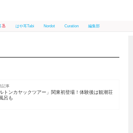
耳
はや耳Tabi
Nordot
Curation
編集部
信記事
ルトンカヤックツアー」関東初登場！体験後は観潮荘
風呂も