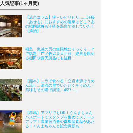
人気記事(1ヶ月間)
【温泉コラム】痒～いヒリヒリ……汗疹
（あせも）におすすめの温泉はどこ？あ
の戦国武将も汗疹を温泉で治していた！
【湯治】...
福島 鬼滅の刃の無限城にそっくり！？
で話題「芦ノ牧温泉大川荘」絶景を眺め
る棚田状露天風呂にも注目...
【熊本】ニラで食べる！立岩水源そうめ
ん流し…清流の里でいただくそうめん・
薬味もその場で調達。4/27～...
【群馬】アプリでもOK！ぐんまちゃん
パスポートでスタンプを集めてステージ
アップ！温泉宿泊券や群馬産直品があた
る！ぐんまちゃんと記念撮影も...