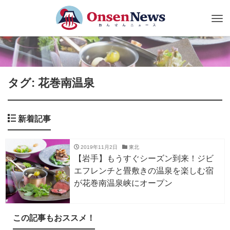
Tog
nav
タグ: 花巻南温泉
新着記事
2019年11月2日
東北
【岩手】もうすぐシーズン到来！ジビ
エフレンチと畳敷きの温泉を楽しむ宿
が花巻南温泉峡にオープン
この記事もおススメ！