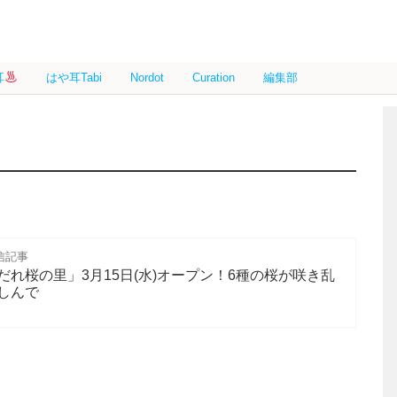
耳
はや耳Tabi
Nordot
Curation
編集部
信記事
れ桜の里」3月15日(水)オープン！6種の桜が咲き乱
しんで