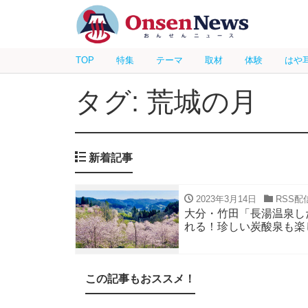
TOP
特集
テーマ
取材
体験
はや
タグ: 荒城の月
新着記事
2023年3月14日
RSS配
大分・竹田「長湯温泉しだ
れる！珍しい炭酸泉も楽
この記事もおススメ！