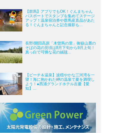
【群馬】アプリでもOK！ぐんまちゃん
パスポートでスタンプを集めてステージ
アップ！温泉宿泊券や群馬産直品があた
る！ぐんまちゃんと記念撮影も...
長野/開田高原「木曽馬の里」御嶽山麓の
そばの花の見頃は8月下旬から9月上旬！
真っ白で可憐な花の絨毯...
【ビーチ＆温泉】波穏やかな三河湾を一
望！海に抱かれた岬の温泉で夏を満喫し
よう！●西浦グランドホテル吉慶【愛
知】...