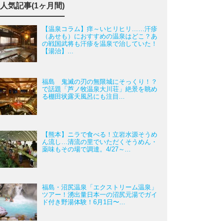
人気記事(1ヶ月間)
【温泉コラム】痒～いヒリヒリ……汗疹
（あせも）におすすめの温泉はどこ？あ
の戦国武将も汗疹を温泉で治していた！
【湯治】...
福島 鬼滅の刃の無限城にそっくり！？
で話題「芦ノ牧温泉大川荘」絶景を眺め
る棚田状露天風呂にも注目...
【熊本】ニラで食べる！立岩水源そうめ
ん流し…清流の里でいただくそうめん・
薬味もその場で調達。4/27～...
福島・沼尻温泉「エクストリーム温泉」
ツアー！湧出量日本一の沼尻元湯でガイ
ド付き野湯体験！6月1日〜...