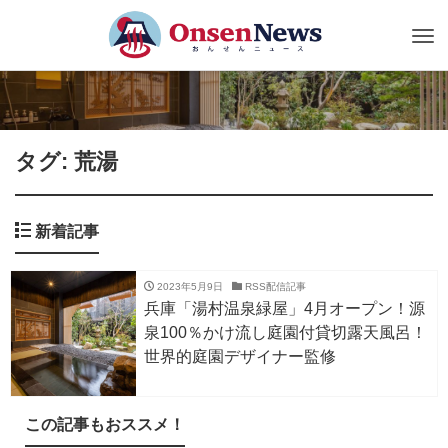
Tog
nav
タグ: 荒湯
新着記事
2023年5月9日
RSS配信記事
兵庫「湯村温泉緑屋」4月オープン！源
泉100％かけ流し庭園付貸切露天風呂！
世界的庭園デザイナー監修
この記事もおススメ！