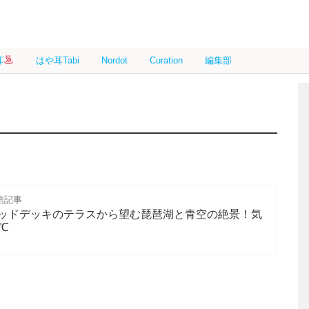
耳
はや耳Tabi
Nordot
Curation
編集部
信記事
ッドデッキのテラスから望む琵琶湖と青空の絶景！気
℃