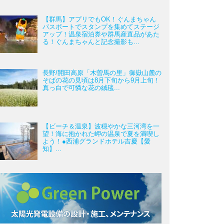
【群馬】アプリでもOK！ぐんまちゃん
パスポートでスタンプを集めてステージ
アップ！温泉宿泊券や群馬産直品があた
る！ぐんまちゃんと記念撮影も...
長野/開田高原「木曽馬の里」御嶽山麓の
そばの花の見頃は8月下旬から9月上旬！
真っ白で可憐な花の絨毯...
【ビーチ＆温泉】波穏やかな三河湾を一
望！海に抱かれた岬の温泉で夏を満喫し
よう！●西浦グランドホテル吉慶【愛
知】...