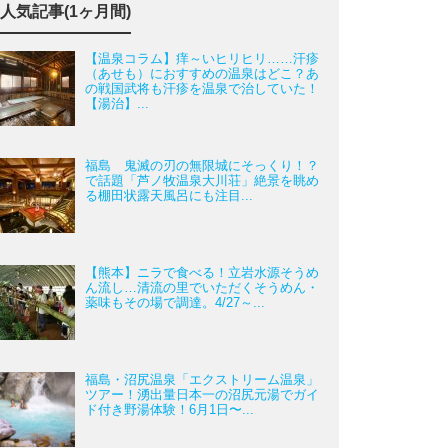
人気記事(1ヶ月間)
【温泉コラム】痒～いヒリヒリ……汗疹
（あせも）におすすめの温泉はどこ？あ
の戦国武将も汗疹を温泉で治していた！
【湯治】...
福島 鬼滅の刃の無限城にそっくり！？
で話題「芦ノ牧温泉大川荘」絶景を眺め
る棚田状露天風呂にも注目...
【熊本】ニラで食べる！立岩水源そうめ
ん流し…清流の里でいただくそうめん・
薬味もその場で調達。4/27～...
福島・沼尻温泉「エクストリーム温泉」
ツアー！湧出量日本一の沼尻元湯でガイ
ド付き野湯体験！6月1日〜...