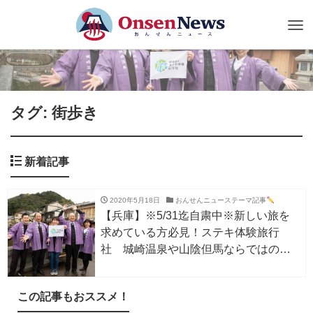
Tog
nav
タグ: 街歩き
新着記事
2020年5月18日
おんせんニューステーマ記事
【兵庫】※5/31迄自粛中※新しい旅を
求めている方必見！ステキ体験旅行
社 城崎温泉や山陰但馬ならではの魅
力発信
この記事もおススメ！