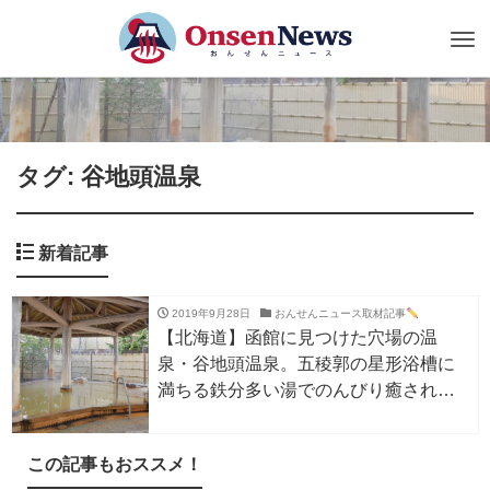
Tog
nav
タグ: 谷地頭温泉
新着記事
2019年9月28日
おんせんニュース取材記事
【北海道】函館に見つけた穴場の温
泉・谷地頭温泉。五稜郭の星形浴槽に
満ちる鉄分多い湯でのんびり癒されよ
う
この記事もおススメ！