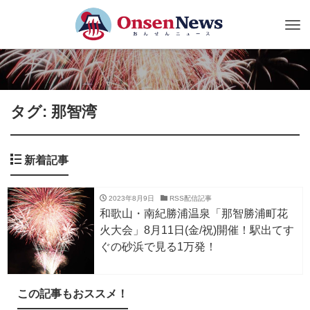
Tog
nav
タグ: 那智湾
新着記事
2023年8月9日
RSS配信記事
和歌山・南紀勝浦温泉「那智勝浦町花
火大会」8月11日(金/祝)開催！駅出てす
ぐの砂浜で見る1万発！
この記事もおススメ！