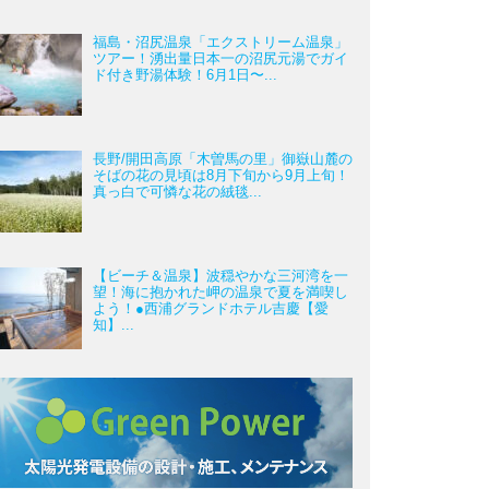
福島・沼尻温泉「エクストリーム温泉」
ツアー！湧出量日本一の沼尻元湯でガイ
ド付き野湯体験！6月1日〜...
長野/開田高原「木曽馬の里」御嶽山麓の
そばの花の見頃は8月下旬から9月上旬！
真っ白で可憐な花の絨毯...
【ビーチ＆温泉】波穏やかな三河湾を一
望！海に抱かれた岬の温泉で夏を満喫し
よう！●西浦グランドホテル吉慶【愛
知】...