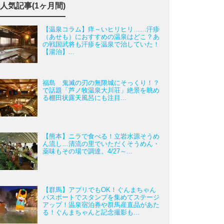
人気記事(1ヶ月間)
【温泉コラム】痒～いヒリヒリ……汗疹
（あせも）におすすめの温泉はどこ？あ
の戦国武将も汗疹を温泉で治していた！
【湯治】...
福島 鬼滅の刃の無限城にそっくり！？
で話題「芦ノ牧温泉大川荘」絶景を眺め
る棚田状露天風呂にも注目...
【熊本】ニラで食べる！立岩水源そうめ
ん流し…清流の里でいただくそうめん・
薬味もその場で調達。4/27～...
【群馬】アプリでもOK！ぐんまちゃん
パスポートでスタンプを集めてステージ
アップ！温泉宿泊券や群馬産直品があた
る！ぐんまちゃんと記念撮影も...