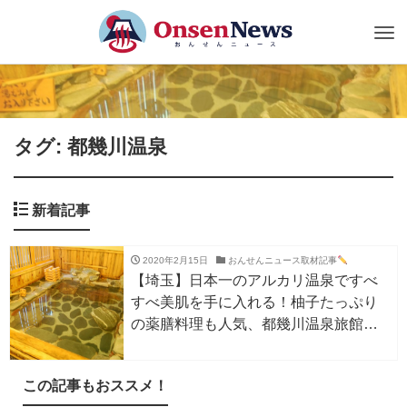
Tog
nav
タグ: 都幾川温泉
新着記事
2020年2月15日
おんせんニュース取材記事
【埼玉】日本一のアルカリ温泉ですべ
すべ美肌を手に入れる！柚子たっぷり
の薬膳料理も人気、都幾川温泉旅館と
き川
この記事もおススメ！