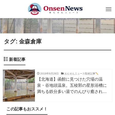
Tog
nav
タグ: 金森倉庫
新着記事
2019年9月28日
おんせんニュース取材記事
【北海道】函館に見つけた穴場の温
泉・谷地頭温泉。五稜郭の星形浴槽に
満ちる鉄分多い湯でのんびり癒されよ
う
この記事もおススメ！