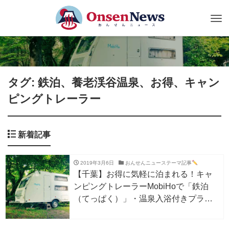
Tog
nav
タグ: 鉄泊、養老渓谷温泉、お得、キャン
ピングトレーラー
新着記事
2019年3月6日
おんせんニューステーマ記事
【千葉】お得に気軽に泊まれる！キャ
ンピングトレーラーMobiHoで「鉄泊
（てっぱく）」・温泉入浴付きプラン
登場！