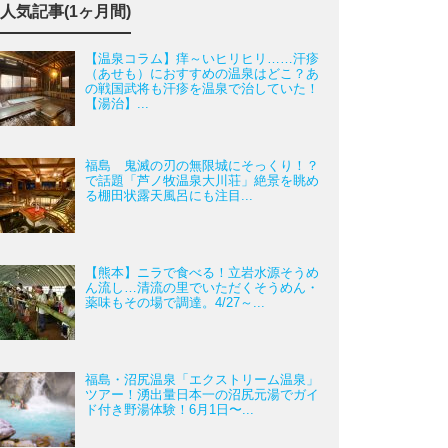
人気記事(1ヶ月間)
【温泉コラム】痒～いヒリヒリ……汗疹
（あせも）におすすめの温泉はどこ？あ
の戦国武将も汗疹を温泉で治していた！
【湯治】...
福島 鬼滅の刃の無限城にそっくり！？
で話題「芦ノ牧温泉大川荘」絶景を眺め
る棚田状露天風呂にも注目...
【熊本】ニラで食べる！立岩水源そうめ
ん流し…清流の里でいただくそうめん・
薬味もその場で調達。4/27～...
福島・沼尻温泉「エクストリーム温泉」
ツアー！湧出量日本一の沼尻元湯でガイ
ド付き野湯体験！6月1日〜...