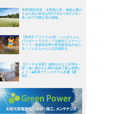
長野/開田高原「木曽馬の里」御嶽山麓の
そばの花の見頃は8月下旬から9月上旬！
真っ白で可憐な花の絨毯...
【群馬】アプリでもOK！ぐんまちゃん
パスポートでスタンプを集めてステージ
アップ！温泉宿泊券や群馬産直品があた
る！ぐんまちゃんと記念撮影も...
【ビーチ＆温泉】波穏やかな三河湾を一
望！海に抱かれた岬の温泉で夏を満喫し
よう！●西浦グランドホテル吉慶【愛
知】...