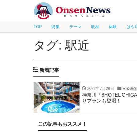
TOP
特集
テーマ
取材
体験
はや
タグ: 駅近
新着記事
2022年7月29日
RSS配
神奈川「8HOTEL CH
りプランも登場！
この記事もおススメ！