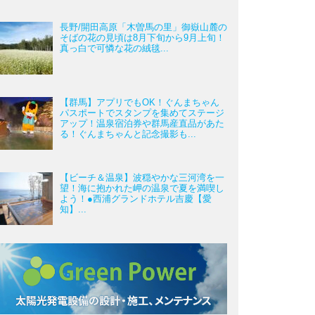
長野/開田高原「木曽馬の里」御嶽山麓の
そばの花の見頃は8月下旬から9月上旬！
真っ白で可憐な花の絨毯...
【群馬】アプリでもOK！ぐんまちゃん
パスポートでスタンプを集めてステージ
アップ！温泉宿泊券や群馬産直品があた
る！ぐんまちゃんと記念撮影も...
【ビーチ＆温泉】波穏やかな三河湾を一
望！海に抱かれた岬の温泉で夏を満喫し
よう！●西浦グランドホテル吉慶【愛
知】...