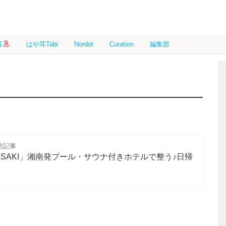
耳
はや耳Tabi
Nordot
Curation
編集部
信記事
IGASAKI」湘南発プール・サウナ付きホテルで整う♪日帰