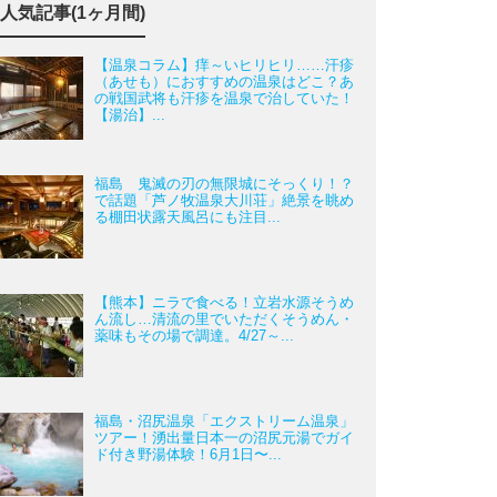
人気記事(1ヶ月間)
【温泉コラム】痒～いヒリヒリ……汗疹
（あせも）におすすめの温泉はどこ？あ
の戦国武将も汗疹を温泉で治していた！
【湯治】...
福島 鬼滅の刃の無限城にそっくり！？
で話題「芦ノ牧温泉大川荘」絶景を眺め
る棚田状露天風呂にも注目...
【熊本】ニラで食べる！立岩水源そうめ
ん流し…清流の里でいただくそうめん・
薬味もその場で調達。4/27～...
福島・沼尻温泉「エクストリーム温泉」
ツアー！湧出量日本一の沼尻元湯でガイ
ド付き野湯体験！6月1日〜...