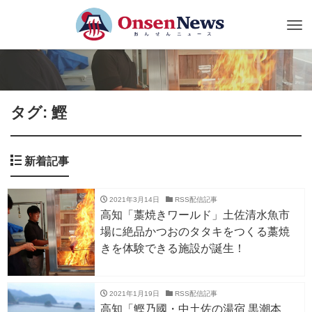
Tog
nav
タグ: 鰹
新着記事
2021年3月14日
RSS配信記事
高知「藁焼きワールド」土佐清水魚市
場に絶品かつおのタタキをつくる藁焼
きを体験できる施設が誕生！
2021年1月19日
RSS配信記事
高知「鰹乃國・中土佐の湯宿 黒潮本