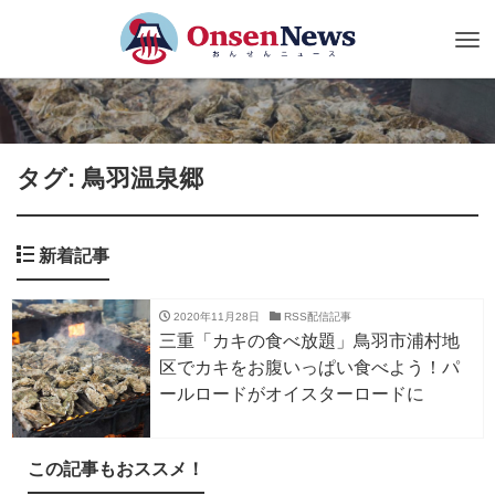
Tog
nav
タグ: 鳥羽温泉郷
新着記事
2020年11月28日
RSS配信記事
三重「カキの食べ放題」鳥羽市浦村地
区でカキをお腹いっぱい食べよう！パ
ールロードがオイスターロードに
この記事もおススメ！