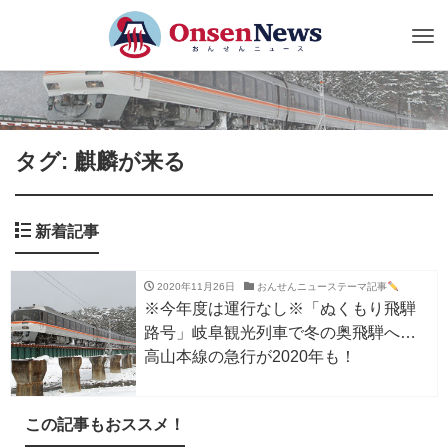
Tog
nav
タグ: 麒麟が来る
新着記事
2020年11月26日
おんせんニューステーマ記事
※今年度は運行なし※「ぬくもり飛騨
路号」岐阜観光列車で冬の奥飛騨へ…
高山本線の急行が2020年も！
この記事もおススメ！